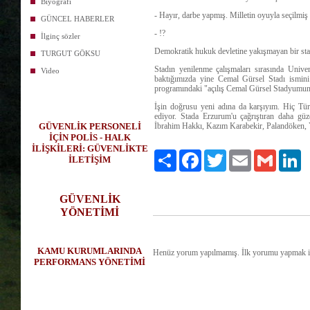
Biyografi
- Hayır, darbe yapmış. Milletin oyuyla seçilmiş
GÜNCEL HABERLER
- !?
İlginç sözler
Demokratik hukuk devletine yakışmayan bir stat
TURGUT GÖKSU
Stadın yenilenme çalışmaları sırasında Univer
Video
baktığımızda yine Cemal Gürsel Stadı ismini 
programındaki "açılış Cemal Gürsel Stadyumund
İşin doğrusu yeni adına da karşıyım. Hiç T
ediyor. Stada Erzurum'u çağrıştıran daha güz
GÜVENLİK PERSONELİ
İbrahim Hakkı, Kazım Karabekir, Palandöken, Ya
İÇİN POLİS - HALK
İLİŞKİLERİ: GÜVENLİKTE
Paylaş
Facebook
Twitter
Email
Gmail
Li
İLETİŞİM
GÜVENLİK
YÖNETİMİ
KAMU KURUMLARINDA
Henüz yorum yapılmamış. İlk yorumu yapmak 
PERFORMANS YÖNETİMİ