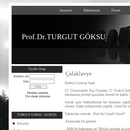
Anasayfa
Hakkımızda
Forum
Prof.Dr.TURGUT GÖKSU
Üyelik Girişi
Çalaklavye
Kullanıcı adı
Şifre
Darbeci General Stadı
25. Üniversiteler Kış Oyunları 27 Ocak-6 Şuba
Parolamı unuttum
uluslararası prestiji açısından önemli bir hadise.
Üye olmak istiyorum
Ancak spor faaliyetlerinin bir kısmının yapı
cinsten. Statta iyileştirmeler yapıldı. Güzel bir 
Yabancılar soracak: -Kim bu Cemal Gürsel?
TURGUT GOKSU- GUNCEL
-Erzurumlu bir general.
Bakanlık
- Milli bir kahraman mı? Büyük savaşlar mı ka