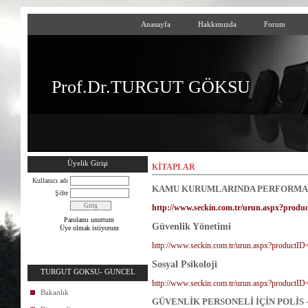
Anasayfa
Hakkımızda
Forum
Prof.Dr.TURGUT GÖKSU
Üyelik Girişi
KİTAPLAR
Kullanıcı adı
KAMU KURUMLARINDA PERFORMA
Şifre
http://www.seckin.com.tr/urun.aspx?produ
Parolamı unuttum
Güvenlik Yönetimi
Üye olmak istiyorum
http://www.seckin.com.tr/urun.aspx?productI
Sosyal Psikoloji
TURGUT GOKSU- GUNCEL
http://www.seckin.com.tr/urun.aspx?productI
Bakanlık
GÜVENLİK PERSONELİ İÇİN POLİS 