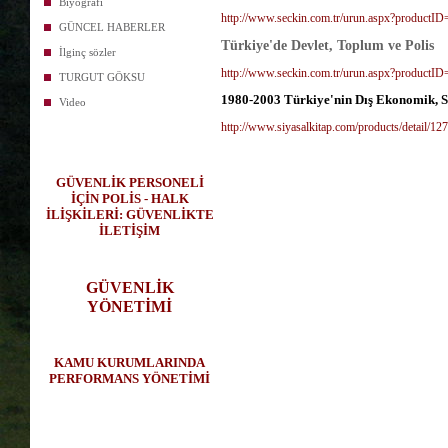
Biyografi
http://www.seckin.com.tr/urun.aspx?productI
GÜNCEL HABERLER
Türkiye'de Devlet, Toplum ve Polis
İlginç sözler
http://www.seckin.com.tr/urun.aspx?productI
TURGUT GÖKSU
1980-2003 Türkiye'nin Dış Ekonomik, So
Video
http://www.siyasalkitap.com/products/detail/127
GÜVENLİK PERSONELİ
İÇİN POLİS - HALK
İLİŞKİLERİ: GÜVENLİKTE
İLETİŞİM
GÜVENLİK
YÖNETİMİ
KAMU KURUMLARINDA
PERFORMANS YÖNETİMİ